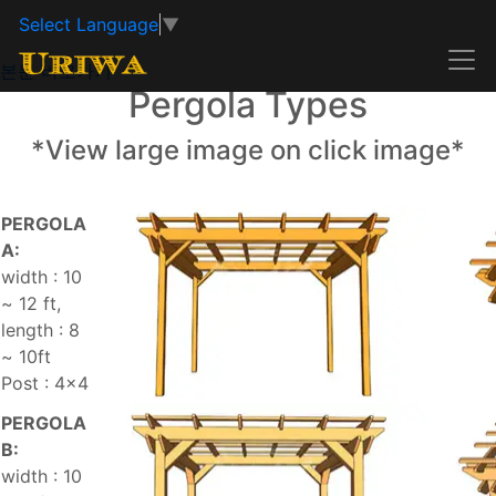
Select Language
▼
본문 바로가기
Pergola Types
*View large image on click image*
PERGOLA
A:
width : 10
~ 12 ft,
length : 8
~ 10ft
Post : 4x4
PERGOLA
B:
width : 10