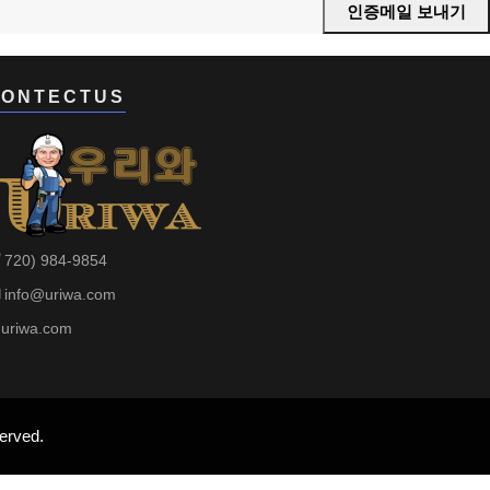
인증메일 보내기
ONTECTUS
720) 984-9854
info@uriwa.com
uriwa.com
erved.