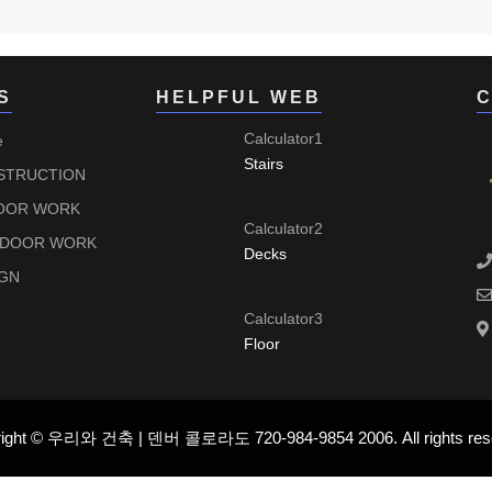
S
HELPFUL WEB
C
Calculator1
e
Stairs
TRUCTION
OOR WORK
Calculator2
-DOOR WORK
Decks
GN
Calculator3
Floor
ight © 우리와 건축 | 덴버 콜로라도 720-984-9854 2006. All rights res